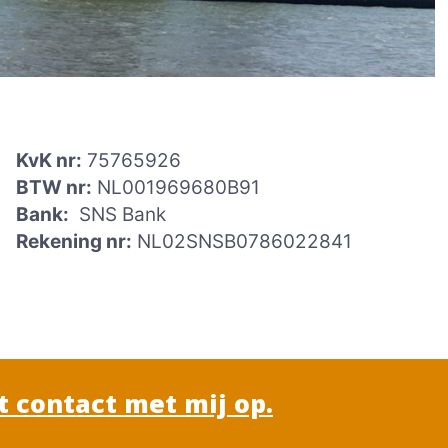
KvK nr:
75765926
BTW nr:
NL001969680B91
Bank:
SNS Bank
Rekening nr:
NL02SNSB0786022841
 contact met mij op.