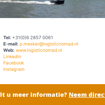
Tel:
+31(0)6 2857 0061
E-mail:
p.mesker@logisticnomad.nl
Web:
www.logisticnomad.nl
Linkedin
Facebook
Instagram
ilt u meer informatie?
Neem direct