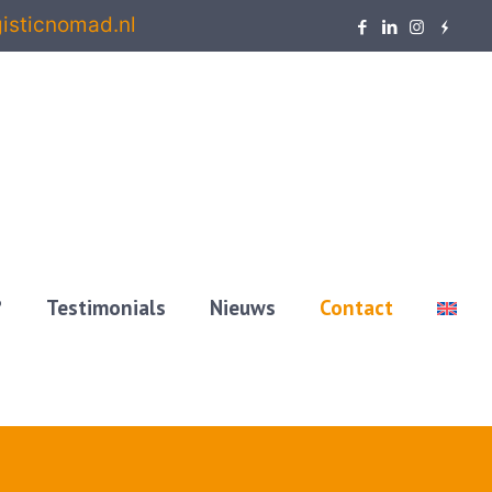
isticnomad.nl
?
Testimonials
Nieuws
Contact