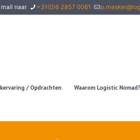
 mail naar
+31(0)6 2857 0061
p.mesker@log
kervaring / Opdrachten
Waarom Logistic Nomad