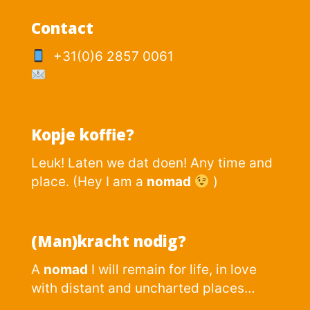
Contact
+31(0)6 2857 0061
p.mesker@logisticnomad.nl
Kopje koffie?
Leuk! Laten we dat doen! Any time and
place. (Hey I am a
nomad
)
(Man)kracht nodig?
A
nomad
I will remain for life, in love
with distant and uncharted places…